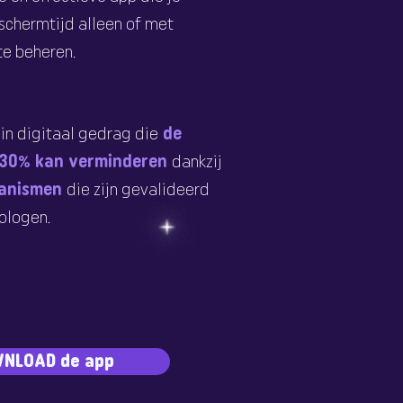
schermtijd alleen of met
te beheren.
in digitaal gedrag die
de
 30% kan verminderen
dankzij
anismen
die zijn gevalideerd
ologen.
NLOAD de app