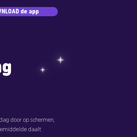
NLOAD de app
ng
 dag door op schermen,
gemiddelde daalt