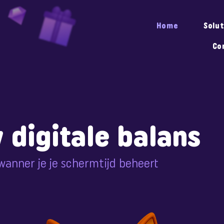
Home
Solu
Co
 digitale balans
wanner je je schermtijd beheert