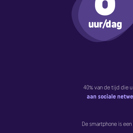
6
uur/dag
40% van de tijd die 
aan sociale netw
De smartphone is een 