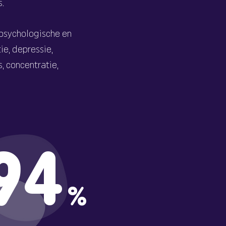
s.
psychologische en
ie, depressie,
, concentratie,
94
%