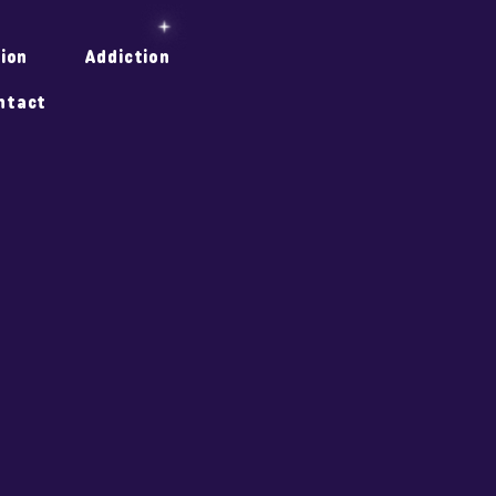
tion
Addiction
ntact